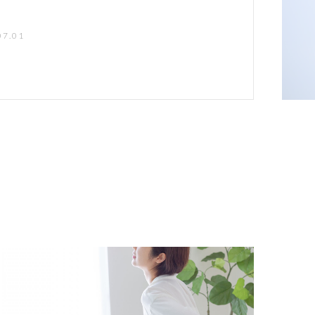
し穴。 夏は冷たいものを食べたり、冷房
ことが増えるため、気づかないうちに身
07.01
いるのです...。冷たい飲食物の摂りすぎ
すぎる部屋で身体が冷えると、血行が悪
き起こす原因になります。他にも血行が
かないうちに身体がむくんでいたり、暑
急激な温度変化は身体に負担がかかるた
引き起こし、頭痛や身体のだるさなどを
。 身体は一度冷えてしまうと、筋肉が硬く
が続きやすくなるので、冷房の温度調
りすぎに注意するなど身体を冷やさない
期的にストレッチして筋肉をほぐすこと
座ったまま簡単にできる「肩こり」緩和の
ます！