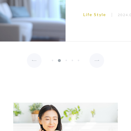
が、それが意外と落と
の効いた屋内で過ごす
Life Style
2024.
体を冷やしてしまって
やクーラーの効いた寒
くなり「肩こり」を引
悪くなることで、気づ
い屋外と涼しい屋内の
め、自律神経の乱れを
引き起こすことも...
なってしまい緊張状態
節、冷たい飲食物の摂
ことも必要ですが、定
も大切です！ 今回は
ストレッチをご紹介し