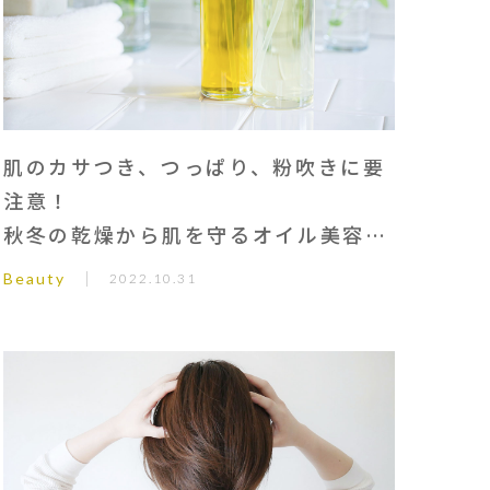
肌のカサつき、つっぱり、粉吹きに要
注意！
秋冬の乾燥から肌を守るオイル美容の
すすめ
Beauty
2022.10.31