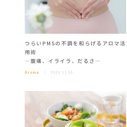
つらいPMSの不調を和らげるアロマ活
用術
―腹痛、イライラ、だるさ―
Aroma
2022.11.30