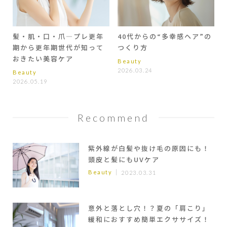
髪・肌・口・爪―プレ更年
40代からの“多幸感ヘア”の
期から更年期世代が知って
つくり方
おきたい美容ケア
Beauty
2026.03.24
Beauty
2026.05.19
Recommend
紫外線が白髪や抜け毛の原因にも！
頭皮と髪にもUVケア
Beauty
2023.03.31
意外と落とし穴！？夏の「肩こり」
緩和におすすめ簡単エクササイズ！