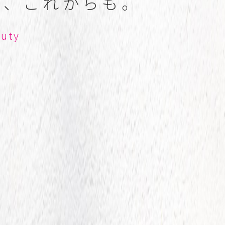
も
、
こ
れ
か
ら
も
。
a
u
t
y