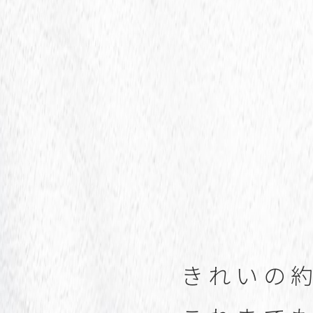
き
れ
い
の