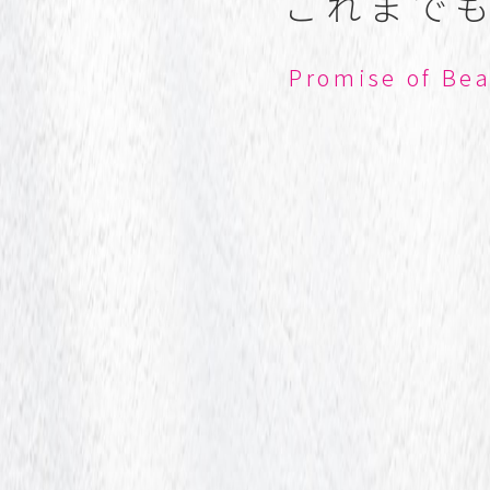
こ
れ
ま
で
P
r
o
m
i
s
e
o
f
B
e