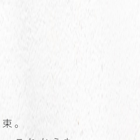
約
束
。