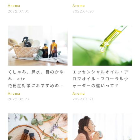
り切る
Aroma
Aroma
2022.07.01
2022.04.20
くしゃみ、鼻水、目のかゆ
エッセンシャルオイル・ア
み…etc
ロマオイル・フローラルウ
花粉症対策におすすめのア
ォーターの違いって？
ロマオイルと活用法
Aroma
Aroma
2022.02.28
2022.01.21