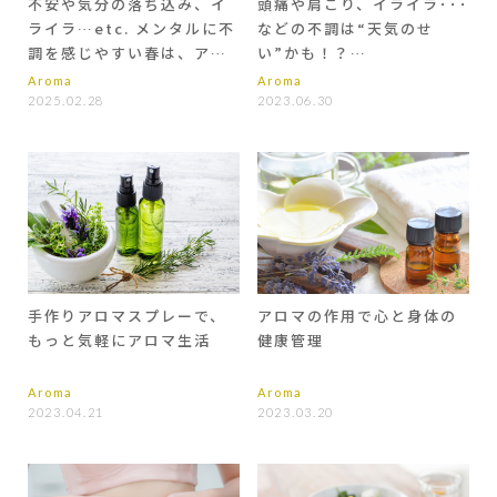
不安や気分の落ち込み、イ
頭痛や肩こり、イライラ･･･
ライラ…etc. メンタルに不
などの不調は“天気のせ
調を感じやすい春は、アロ
い”かも！？
マで心を穏やかに
アロマで症状を緩和
Aroma
Aroma
2025.02.28
2023.06.30
手作りアロマスプレーで、
アロマの作用で心と身体の
もっと気軽にアロマ生活
健康管理
Aroma
Aroma
2023.04.21
2023.03.20