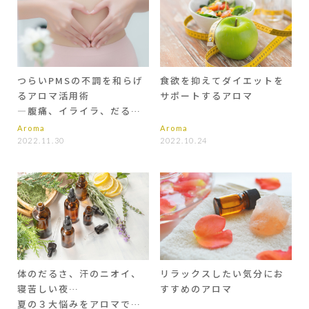
つらいPMSの不調を和らげ
食欲を抑えてダイエットを
るアロマ活用術
サポートするアロマ
―腹痛、イライラ、だるさ
―
Aroma
Aroma
2022.11.30
2022.10.24
体のだるさ、汗のニオイ、
リラックスしたい気分にお
寝苦しい夜…
すすめのアロマ
夏の３大悩みをアロマで乗