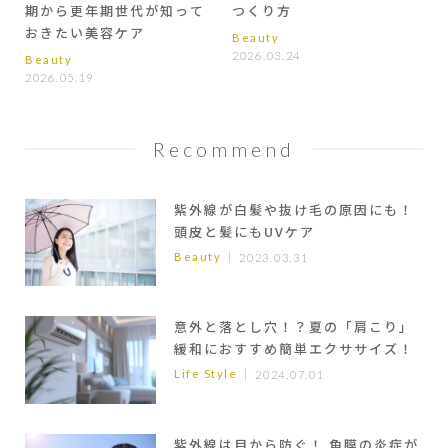
期から更年期世代が知って
つくり方
おきたい美容ケア
Beauty
2026.03.24
Beauty
2026.05.19
Recommend
紫外線が白髪や抜け毛の原因にも！
頭皮と髪にもUVケア
Beauty
2023.03.31
意外と落とし穴！？夏の「肩こり」
緩和におすすめ簡単エクササイズ！
Life Style
2024.07.01
紫外線は目から防ぐ！ 角膜の炎症が