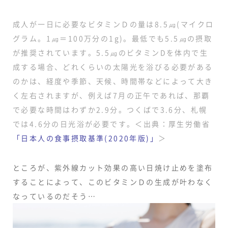
成人が一日に必要なビタミンＤの量は8.5㎍(マイクロ
グラム。1㎍＝100万分の1g)。最低でも5.5㎍の摂取
が推奨されています。5.5㎍のビタミンDを体内で生
成する場合、どれくらいの太陽光を浴びる必要がある
のかは、経度や季節、天候、時間帯などによって大き
く左右されますが、例えば7月の正午であれば、那覇
で必要な時間はわずか2.9分。つくばで3.6分、札幌
では4.6分の日光浴が必要です。＜出典：厚生労働省
「日本人の食事摂取基準(2020年版)」
＞
ところが、紫外線カット効果の高い日焼け止めを塗布
することによって、このビタミンＤの生成が叶わなく
なっているのだそう…