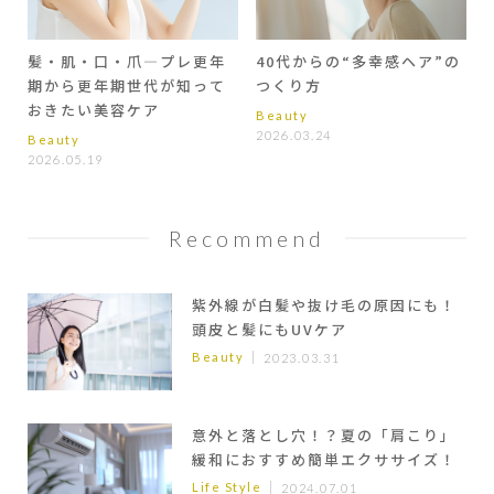
髪・肌・口・爪―プレ更年
40代からの“多幸感ヘア”の
期から更年期世代が知って
つくり方
おきたい美容ケア
Beauty
2026.03.24
Beauty
2026.05.19
Recommend
紫外線が白髪や抜け毛の原因にも！
頭皮と髪にもUVケア
Beauty
2023.03.31
意外と落とし穴！？夏の「肩こり」
緩和におすすめ簡単エクササイズ！
Life Style
2024.07.01