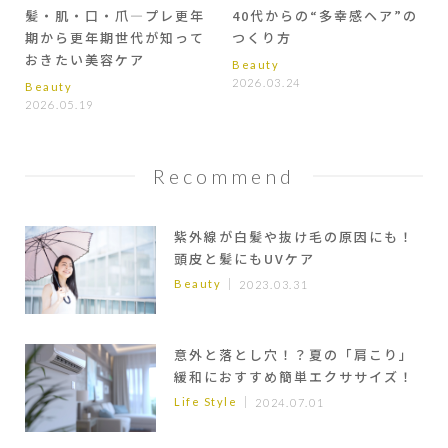
髪・肌・口・爪―プレ更年
40代からの“多幸感ヘア”の
期から更年期世代が知って
つくり方
おきたい美容ケア
Beauty
2026.03.24
Beauty
2026.05.19
Recommend
紫外線が白髪や抜け毛の原因にも！
頭皮と髪にもUVケア
Beauty
2023.03.31
意外と落とし穴！？夏の「肩こり」
緩和におすすめ簡単エクササイズ！
Life Style
2024.07.01