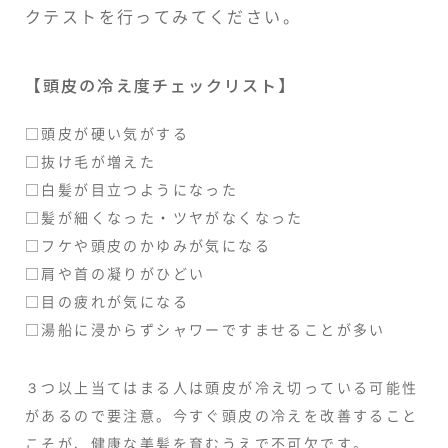
クテストを行ってみてください。
【頭皮の冷え度チェックリスト】
□頭皮が硬い気がする
□抜け毛が増えた
□白髪が目立つようになった
□髪が細くなった・ツヤがなくなった
□フケや頭皮のかゆみが気になる
□肩や首の凝りがひどい
□目の疲れが気になる
□湯船に浸からずシャワーですませることが多い
３つ以上当てはまる人は頭皮が冷え切っている可能性
があるので要注意。今すぐ頭皮の冷えを改善すること
こそが、健康な美髪を育むうえで不可欠です。