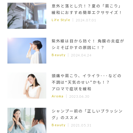
意外と落とし穴！？夏の「肩こり」
緩和におすすめ簡単エクササイズ！
Life Style
2024.07.01
紫外線は目から防ぐ！ 角膜の炎症が
シミそばかすの原因に！？
Beauty
2024.04.24
頭痛や肩こり、イライラ･･･などの
不調は“天気のせい”かも！？
アロマで症状を緩和
Aroma
2023.06.30
シャンプー前の「正しいブラッシン
グ」のススメ
Beauty
2021.05.31