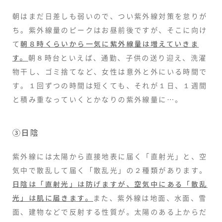
朝はまだ日差しも弱いので、つい紫外線対策を怠りが
ち。紫外線量のピークはお昼前後ですが、そこに向け
て
朝８時くらいから一気に紫外線量は増えていきま
す。
朝８時台といえば、通勤、子供の送り迎え、洗濯
物干し、ゴミ捨てなど、女性は意外と外にいる時間で
す。１回ずつの時間は短くても、それが１日、１週間
と積み重なっていくとかなりの紫外線量に…。
③日陰
紫外線には太陽から直接地表に届く「直射光」と、空
気中で散乱して届く「散乱光」の２種類があります。
日陰は「直射光」は防げますが、空気中にある「散乱
光」は肌に届きます。
また、紫外線は地面、水面、雪
面、建物などで反射する性質が。太陽のある上からだ