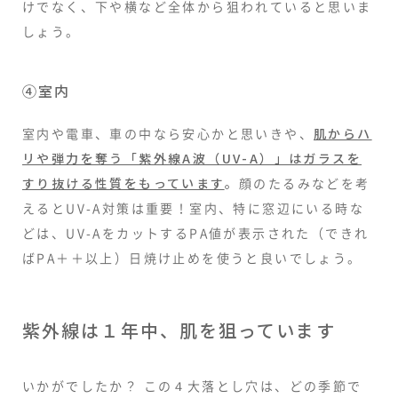
けでなく、下や横など全体から狙われていると思いま
しょう。
④室内
室内や電車、車の中なら安心かと思いきや、
肌からハ
リや弾力を奪う「紫外線A波（UV-A）」はガラスを
すり抜ける性質をもっています
。
顔のたるみなどを考
えるとUV-A対策は重要！室内、特に窓辺にいる時な
どは、UV-AをカットするPA値が表示された（できれ
ばPA＋＋以上）日焼け止めを使うと良いでしょう。
紫外線は１年中、肌を狙っています
いかがでしたか？ この４大落とし穴は、どの季節で