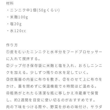
材料
・ニンニク中1個(50gくらい)
・米麹100g
・塩20g
・水120cc
作り方
①皮をむいたニンニクと水半分をフードプロセッサー
に入れて撹拌する。
②ジップ付き保存袋に米麹と塩を入れ、おろしニンニ
クを加える。少しずつ残りの水を足していく。
③炊飯器の内釜に布巾を敷き、②をのせて上に布巾を
かけ、蓋を閉めずに保温機能で６時間ほど温める。
④粗熱がとれたら清潔な瓶に移しかえ冷蔵庫で保管
し、約2週間を目安に使い切るのがおすすめです。
肉の下味をつける際や、野菜を炒めの味付け、サラダ