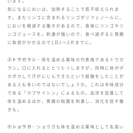
います。
気になるにおいは、加熱することで若干抑えられま
す。またリンゴに含まれるリンゴポリフェノールに、
においを軽減する働きがあるので、食後にリンゴやリ
ンゴジュースを。刺激が強いので、食べ過ぎると胃腸
に負担がかかるので1日1〜2片までに。
③トウガラシ
…体を温める薬味の代表格であるトウガ
ラシ。口に入れるとヒリヒリしますが、同時に体がポ
カポカして汗がにじんできたという経験をしたことが
ある人も多いのではないでしょうか。これは辛味成分
である「カプサイシン」によるもの。血流を促進して
体を温めるほか、胃腸の粘膜を刺激し、消化を促す働
きも。
④ショウガ
…ショウガも体を温める薬味として名高い