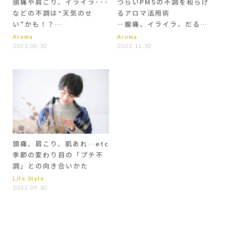
頭痛や肩こり、イライラ･･･
つらいPMSの不調を和らげ
などの不調は“天気のせ
るアロマ活用術
い”かも！？
―腹痛、イライラ、だるさ
アロマで症状を緩和
―
Aroma
Aroma
2023.06.30
2022.11.30
頭痛、肩こり、肌あれ…etc
季節の変わり目の「プチ不
調」との向き合いかた
Life Style
2022.09.30