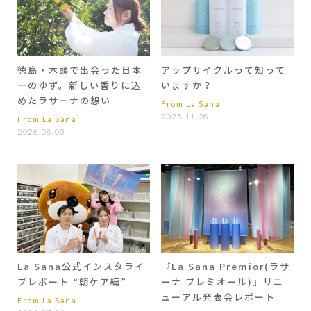
徳島・木頭で出会った日本
アップサイクルって知って
一のゆず。新しい香りに込
いますか？
めたラサーナの想い
From La Sana
2025.11.28
From La Sana
2026.08.03
La Sana公式インスタライ
『La Sana Premior(ラサ
ブレポート “朝ケア編”
ーナ プレミオール)』リニ
ューアル発表会レポート
From La Sana