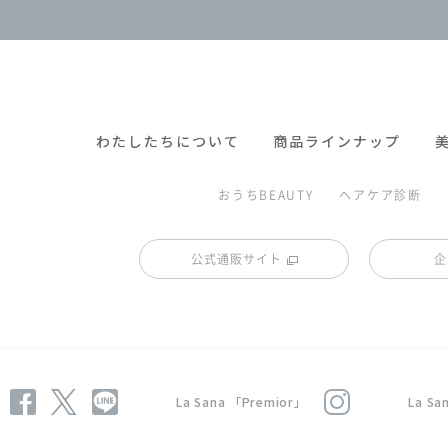
わたしたちについて
商品ラインナップ
おうちBEAUTY
ヘアケア診断
公式通販サイト
企
La Sana 「Premior」
La S