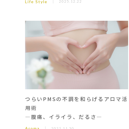
Life Style
2025.12.22
つらいPMSの不調を和らげるアロマ活
用術
―腹痛、イライラ、だるさ―
Aroma
2022.11.30