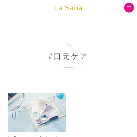
Tag
#口元ケア