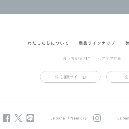
わたしたちについて
商品ラインナップ
おうちBEAUTY
ヘアケア診断
公式通販サイト
企
La Sana 「Premior」
La S