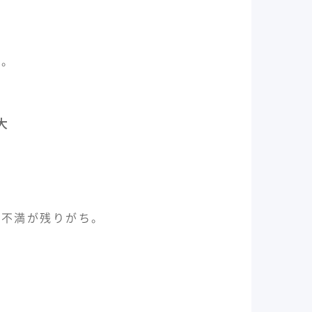
に。
大
の不満が残りがち。