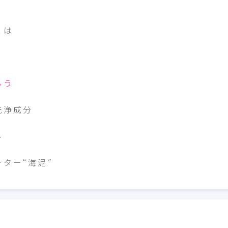
とは
ろう
洗浄成分
ル
ター“海泥”