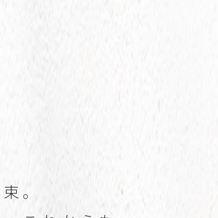
約
束
。