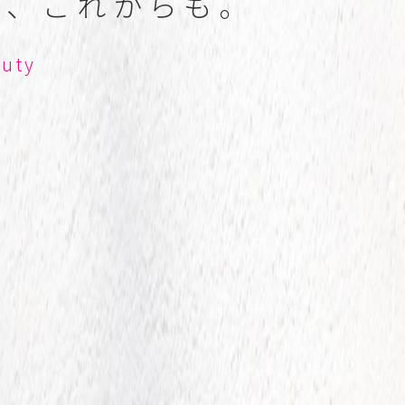
も
、
こ
れ
か
ら
も
。
a
u
t
y