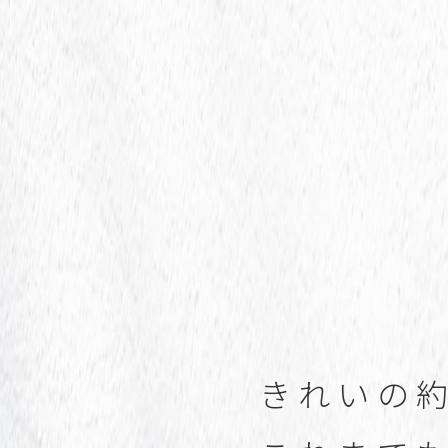
き
れ
い
の