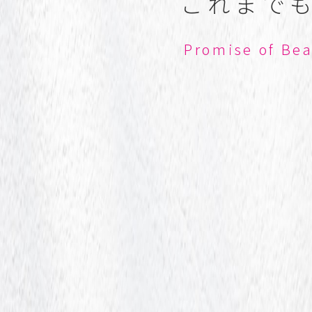
こ
れ
ま
で
P
r
o
m
i
s
e
o
f
B
e